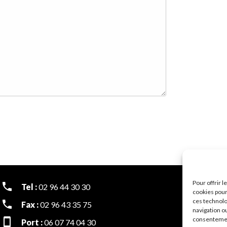
Pour offrir 
Tel :
02 96 44 30 30
cookies pour
ces technolo
Fax :
02 96 43 35 75
navigation ou
consentement
Port :
06 07 74 04 30