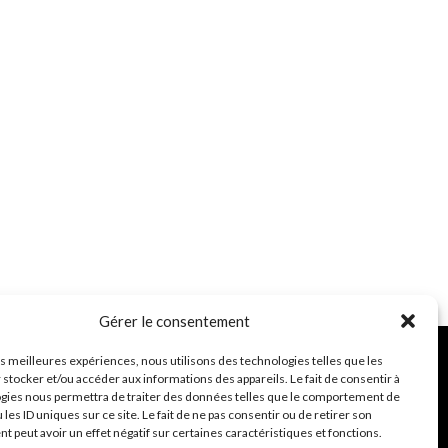
Gérer le consentement
les meilleures expériences, nous utilisons des technologies telles que les
 stocker et/ou accéder aux informations des appareils. Le fait de consentir à
gies nous permettra de traiter des données telles que le comportement de
2 route du Foz 22810 BELLE ISLE EN TERRE
 les ID uniques sur ce site. Le fait de ne pas consentir ou de retirer son
 peut avoir un effet négatif sur certaines caractéristiques et fonctions.