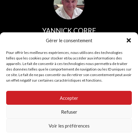
YANNICK CORRE
Direction et service commercial
Gérer le consentement
Tel :
02 96 44 30 30
Pour offrir les meilleures expériences, nous utilisons des technologies
telles que les cookies pour stocker et/ou accéder aux informations des
Fax :
02 96 43 35 75
appareils. Le fait de consentir à ces technologies nous permettra de traiter
des données telles que le comportement de navigation ou les ID uniques sur
Port :
06 07 74 04 30
ce site. Le fait de ne pas consentir ou de retirer son consentement peut avoir
un effet négatif sur certaines caractéristiques et fonctions.
Accepter
2 route du Foz 22810 BELLE ISLE EN TERRE
Refuser
© 2026
Mentions Légales
- Loueurs Bretons occasion
camion en bretagne. Tracteur, semis, porteurs.
Voir les préférences
Contactez-nous pour en savoir plus sur nos poids