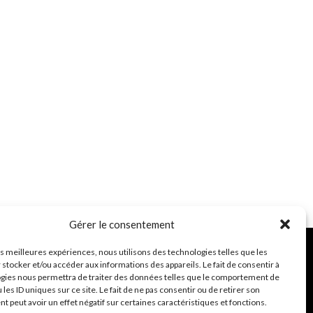
Gérer le consentement
les meilleures expériences, nous utilisons des technologies telles que les
 stocker et/ou accéder aux informations des appareils. Le fait de consentir à
gies nous permettra de traiter des données telles que le comportement de
2 route du Foz 22810 BELLE ISLE EN TERRE
 les ID uniques sur ce site. Le fait de ne pas consentir ou de retirer son
 peut avoir un effet négatif sur certaines caractéristiques et fonctions.