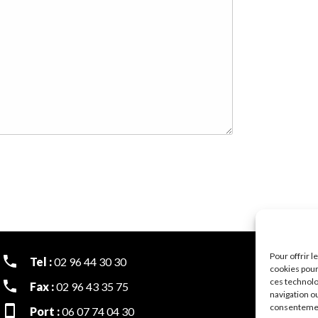
Pour offrir 
Tel :
02 96 44 30 30
cookies pour
ces technolo
Fax :
02 96 43 35 75
navigation ou
consentement
Port :
06 07 74 04 30